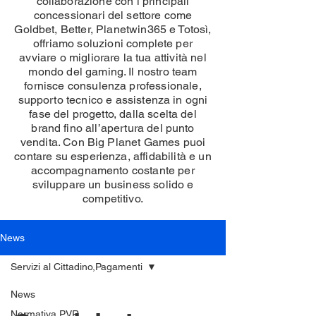
collaborazione con i principali
concessionari del settore come
Goldbet, Better, Planetwin365 e Totosì,
offriamo soluzioni complete per
avviare o migliorare la tua attività nel
mondo del gaming. Il nostro team
fornisce consulenza professionale,
supporto tecnico e assistenza in ogni
fase del progetto, dalla scelta del
brand fino all’apertura del punto
vendita. Con Big Planet Games puoi
contare su esperienza, affidabilità e un
accompagnamento costante per
sviluppare un business solido e
competitivo.
News
Servizi al Cittadino,Pagamenti
News
Normativa PVR