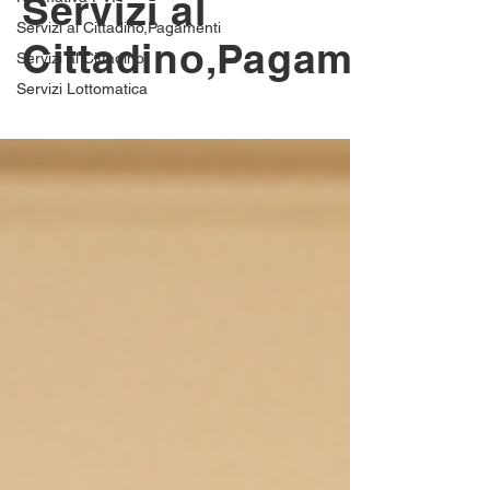
Servizi al
Servizi al Cittadino,Pagamenti
Cittadino,Pagamenti
Servizi al Cittadino
Servizi Lottomatica